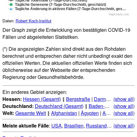
Tägliche Todesfälle (7-Tage-Durchschnitt)
Tägliche Genesene (7-Tage-Durchschnitt, geschätzt)
Tagliche Änderung in aktiven Fällen (7-Tage-Durchschnitt, ges…
Highcharts.com
Daten:
Robert Koch-Institut
Der Graph zeigt die Entwicklung von bestätigten COVID-19
Fällen und abgeleiteten Statistiken.
(*) Die angezeigten Zahlen sind direkt aus den Rohdaten
berechnet und entsprechen daher nicht unbedingt exakt den
offiziellen Werten. Die aktuellen offiziellen Werte finden sich
üblicherweise auf der Webseite der entsprechenden
Regierung oder Gesundheitsbehörde.
Ein anderes Gebiet anzeigen:
Hessen:
Hessen (Gesamt)
‖
Bergstraße
|
Darmstadt
(show all)
|
Darmsta
Deutschland:
Deutschland (Gesamt)
‖
Baden-Württemberg
(show all)
|
Welt:
Gesamte Welt
‖
Afghanistan
|
Ägypten
|
Albanien
(show all)
|
Alge
Meiste aktuelle Fälle
:
USA
,
Brasilien
,
Russland
,
Indien
(show all)
,
Mexi