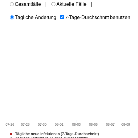
Gesamtfälle
|
Aktuelle Fälle
|
Tägliche Änderung
7-Tage-Durchschnitt benutzen
07-26
07-28
07-30
08-01
08-03
08-05
08-07
08-09
Tägliche neue Infektionen (7-Tage-Durchschnitt)