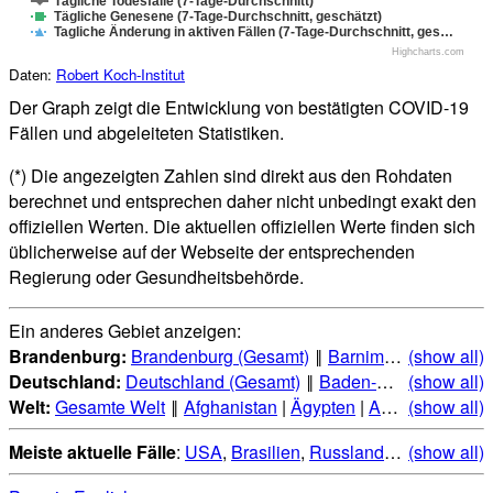
Tägliche Todesfälle (7-Tage-Durchschnitt)
Tägliche Genesene (7-Tage-Durchschnitt, geschätzt)
Tagliche Änderung in aktiven Fällen (7-Tage-Durchschnitt, ges…
Highcharts.com
Daten:
Robert Koch-Institut
Der Graph zeigt die Entwicklung von bestätigten COVID-19
Fällen und abgeleiteten Statistiken.
(*) Die angezeigten Zahlen sind direkt aus den Rohdaten
berechnet und entsprechen daher nicht unbedingt exakt den
offiziellen Werten. Die aktuellen offiziellen Werte finden sich
üblicherweise auf der Webseite der entsprechenden
Regierung oder Gesundheitsbehörde.
Ein anderes Gebiet anzeigen:
Brandenburg:
Brandenburg (Gesamt)
‖
Barnim
|
Brandenburg
(show all)
Deutschland:
Deutschland (Gesamt)
‖
Baden-Württemberg
(show all)
|
Welt:
Gesamte Welt
‖
Afghanistan
|
Ägypten
|
Albanien
(show all)
|
Alge
Meiste aktuelle Fälle
:
USA
,
Brasilien
,
Russland
,
Indien
(show all)
,
Mexi