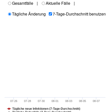
Gesamtfälle
|
Aktuelle Fälle
|
Tägliche Änderung
7-Tage-Durchschnitt benutzen
07-26
07-28
07-30
08-01
08-03
08-05
08-07
Tägliche neue Infektionen (7-Tage-Durchschnitt)