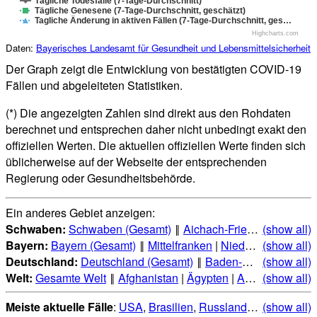
Tägliche Todesfälle (7-Tage-Durchschnitt)
Tägliche Genesene (7-Tage-Durchschnitt, geschätzt)
Tagliche Änderung in aktiven Fällen (7-Tage-Durchschnitt, ges…
Highcharts.com
Daten:
Bayerisches Landesamt für Gesundheit und Lebensmittelsicherheit
Der Graph zeigt die Entwicklung von bestätigten COVID-19
Fällen und abgeleiteten Statistiken.
(*) Die angezeigten Zahlen sind direkt aus den Rohdaten
berechnet und entsprechen daher nicht unbedingt exakt den
offiziellen Werten. Die aktuellen offiziellen Werte finden sich
üblicherweise auf der Webseite der entsprechenden
Regierung oder Gesundheitsbehörde.
Ein anderes Gebiet anzeigen:
Schwaben:
Schwaben (Gesamt)
‖
Aichach-Friedberg
(show all)
|
Augsbu
Bayern:
Bayern (Gesamt)
‖
Mittelfranken
|
Niederbayern
(show all)
|
Obe
Deutschland:
Deutschland (Gesamt)
‖
Baden-Württemberg
(show all)
|
Welt:
Gesamte Welt
‖
Afghanistan
|
Ägypten
|
Albanien
(show all)
|
Alge
Meiste aktuelle Fälle
:
USA
,
Brasilien
,
Russland
,
Indien
(show all)
,
Mexi