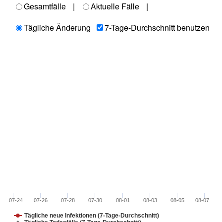
Gesamtfälle
|
Aktuelle Fälle
|
Tägliche Änderung
7-Tage-Durchschnitt benutzen
07-24
07-26
07-28
07-30
08-01
08-03
08-05
08-07
Tägliche neue Infektionen (7-Tage-Durchschnitt)