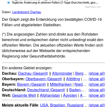
Tagliche Änderung in aktiven Fällen (7-Tage-Durchschnitt, ges…
Highcharts.com
Daten:
Landratsamt Dachau
Der Graph zeigt die Entwicklung von bestätigten COVID-19
Fällen und abgeleiteten Statistiken.
(*) Die angezeigten Zahlen sind direkt aus den Rohdaten
berechnet und entsprechen daher nicht unbedingt exakt den
offiziellen Werten. Die aktuellen offiziellen Werte finden sich
üblicherweise auf der Webseite der entsprechenden
Regierung oder Gesundheitsbehörde.
Ein anderes Gebiet anzeigen:
Dachau:
Dachau (Gesamt)
‖
Altomünster
|
Bergkirchen
(show all)
|
Dac
Oberbayern:
Oberbayern (Gesamt)
‖
Altötting
|
Bad Tölz-Wol
(show all)
Bayern:
Bayern (Gesamt)
‖
Mittelfranken
|
Niederbayern
(show all)
|
Obe
Deutschland:
Deutschland (Gesamt)
‖
Baden-Württemberg
(show all)
|
Welt:
Gesamte Welt
‖
Afghanistan
|
Ägypten
|
Albanien
(show all)
|
Alge
Meiste aktuelle Fälle
:
USA
,
Brasilien
,
Russland
,
Indien
(show all)
,
Mexi