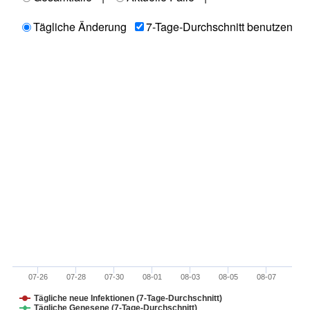
Tägliche Änderung
7-Tage-Durchschnitt benutzen
07-26
07-28
07-30
08-01
08-03
08-05
08-07
Tägliche neue Infektionen (7-Tage-Durchschnitt)
Tägliche Genesene (7-Tage-Durchschnitt)