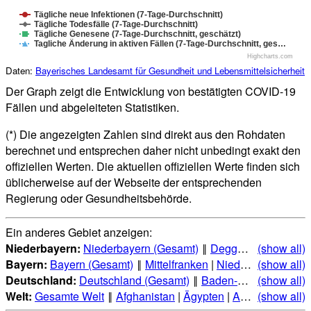
Tägliche neue Infektionen (7-Tage-Durchschnitt)
Tägliche Todesfälle (7-Tage-Durchschnitt)
Tägliche Genesene (7-Tage-Durchschnitt, geschätzt)
Tagliche Änderung in aktiven Fällen (7-Tage-Durchschnitt, ges…
Highcharts.com
Daten:
Bayerisches Landesamt für Gesundheit und Lebensmittelsicherheit
Der Graph zeigt die Entwicklung von bestätigten COVID-19
Fällen und abgeleiteten Statistiken.
(*) Die angezeigten Zahlen sind direkt aus den Rohdaten
berechnet und entsprechen daher nicht unbedingt exakt den
offiziellen Werten. Die aktuellen offiziellen Werte finden sich
üblicherweise auf der Webseite der entsprechenden
Regierung oder Gesundheitsbehörde.
Ein anderes Gebiet anzeigen:
Niederbayern:
Niederbayern (Gesamt)
‖
Deggendorf
(show all)
|
Dingol
Bayern:
Bayern (Gesamt)
‖
Mittelfranken
|
Niederbayern
(show all)
|
Obe
Deutschland:
Deutschland (Gesamt)
‖
Baden-Württemberg
(show all)
|
Welt:
Gesamte Welt
‖
Afghanistan
|
Ägypten
|
Albanien
(show all)
|
Alge