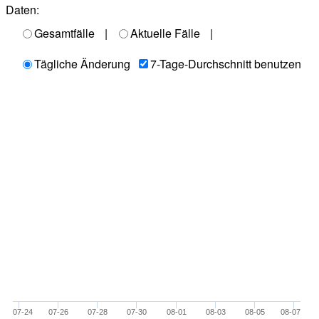
Daten:
Gesamtfälle
|
Aktuelle Fälle
|
Tägliche Änderung
7-Tage-Durchschnitt benutzen
07-24
07-26
07-28
07-30
08-01
08-03
08-05
08-07