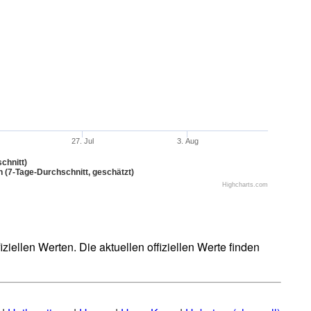
27. Jul
3. Aug
chnitt)
n (7-Tage-Durchschnitt, geschätzt)
Highcharts.com
iellen Werten. Die aktuellen offiziellen Werte finden