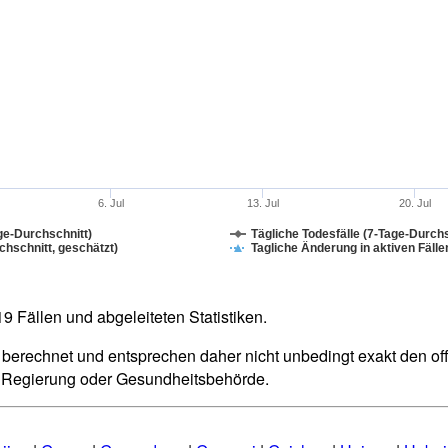
6. Jul
13. Jul
20. Jul
ge-Durchschnitt)
Tägliche Todesfälle (7-Tage-Durchs
hschnitt, geschätzt)
Tagliche Änderung in aktiven Fälle
 Fällen und abgeleiteten Statistiken.
berechnet und entsprechen daher nicht unbedingt exakt den offiz
n Regierung oder Gesundheitsbehörde.