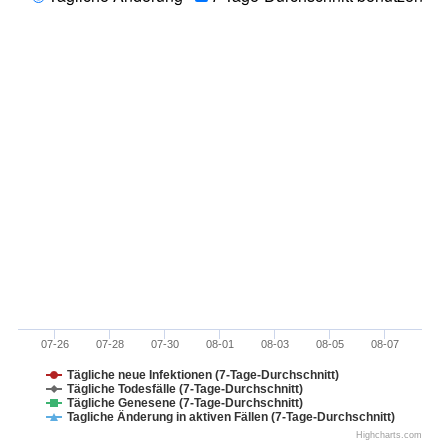
07-26
07-28
07-30
08-01
08-03
08-05
08-07
Tägliche neue Infektionen (7-Tage-Durchschnitt)
Tägliche Todesfälle (7-Tage-Durchschnitt)
Tägliche Genesene (7-Tage-Durchschnitt)
Tagliche Änderung in aktiven Fällen (7-Tage-Durchschnitt)
Highcharts.com